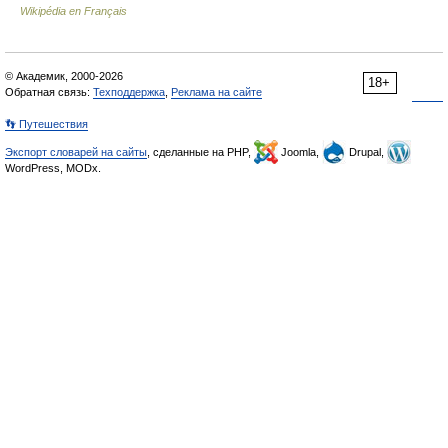
Wikipédia en Français
© Академик, 2000-2026
18+
Обратная связь:
Техподдержка
,
Реклама на сайте
👣 Путешествия
Экспорт словарей на сайты
, сделанные на PHP,
Joomla,
Drupal,
WordPress, MODx.