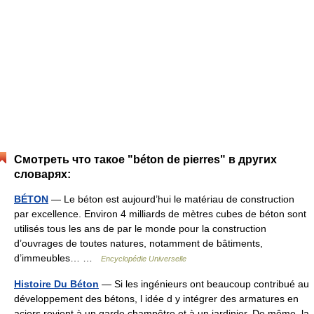
Смотреть что такое "béton de pierres" в других
словарях:
BÉTON
— Le béton est aujourd’hui le matériau de construction
par excellence. Environ 4 milliards de mètres cubes de béton sont
utilisés tous les ans de par le monde pour la construction
d’ouvrages de toutes natures, notamment de bâtiments,
d’immeubles… …
Encyclopédie Universelle
Histoire Du Béton
— Si les ingénieurs ont beaucoup contribué au
développement des bétons, l idée d y intégrer des armatures en
aciers revient à un garde champêtre et à un jardinier. De même, la